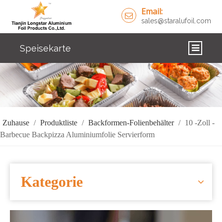
Email:
sales@staralufoil.com
Speisekarte
ZUHAUSE
PRODUKTE
ÜBER UNS
Zuhause
/
Produktliste
/
Backformen-Folienbehälter
/
10 -Zoll -
Barbecue Backpizza Aluminiumfolie Servierform
LÖSUNGEN
NACHRICHTEN
Kategorie
KONTAKTIERE UNS