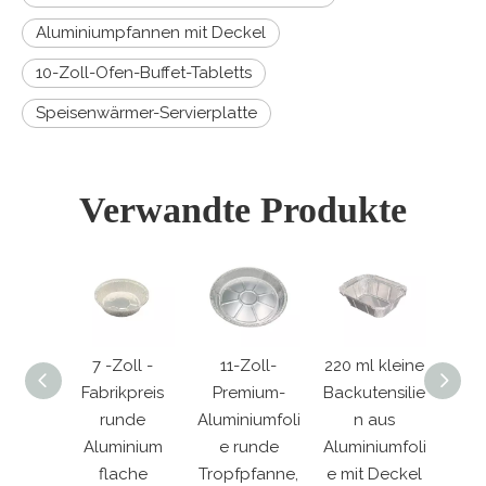
Aluminiumpfannen mit Deckel
10-Zoll-Ofen-Buffet-Tabletts
Speisenwärmer-Servierplatte
Verwandte Produkte
 runde
7 -Zoll -
11-Zoll-
220 ml kleine
9 -Zo
torte
Fabrikpreis
Premium-
Backutensilie
mit 
iumfoli
runde
Aluminiumfoli
n aus
Foli
älter
Aluminium
e runde
Aluminiumfoli
Ge
flache
Tropfpfanne,
e mit Deckel
Ca