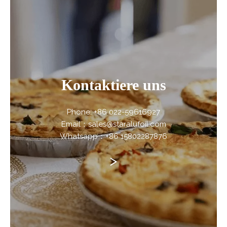
Kontaktiere uns
Phone: +86 022-59616927
Email：sales@staralufoil.com
Whatsapp：+86 15802287876
>