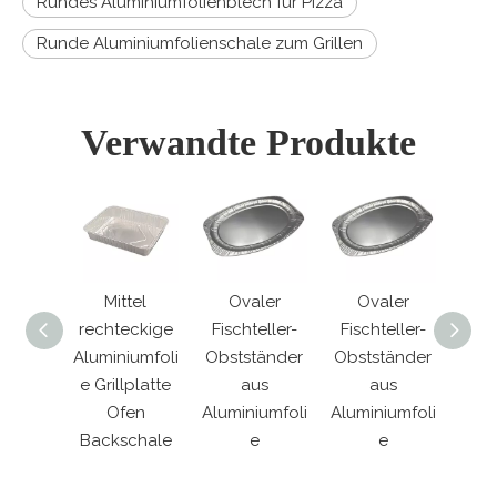
Rundes Aluminiumfolienblech für Pizza
Runde Aluminiumfolienschale zum Grillen
Verwandte Produkte
tel
Mittel
Ovaler
Ovaler
10
eckige
rechteckige
Fischteller-
Fischteller-
Ba
iumfoli
Aluminiumfoli
Obstständer
Obstständer
Ba
lplatte
e Grillplatte
aus
aus
Alum
en
Ofen
Aluminiumfoli
Aluminiumfoli
e Se
chale
Backschale
e
e