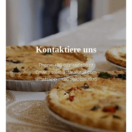
Kontaktiere uns
Phone: +86 022-59616927
Email：sales@staralufoil.com
Whatsapp：+86 15802287876
>