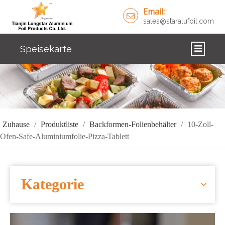
Email:
sales@staralufoil.com
Speisekarte
ZUHAUSE
PRODUKTE
ÜBER UNS
Zuhause
/
Produktliste
/
Backformen-Folienbehälter
/
10-Zoll-
Ofen-Safe-Aluminiumfolie-Pizza-Tablett
LÖSUNGEN
NACHRICHTEN
Kategorie
KONTAKTIERE UNS