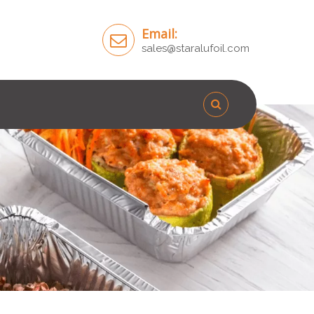
Email:
sales@staralufoil.com