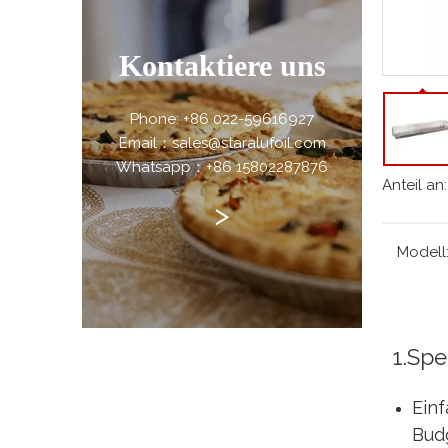
Kontaktiere uns
Phone: +86 022-59616927
Email：sales@staralufoil.com
Whatsapp：+86 15802287876
Anteil an:
>
Modell
1.Spe
Ein
Bud