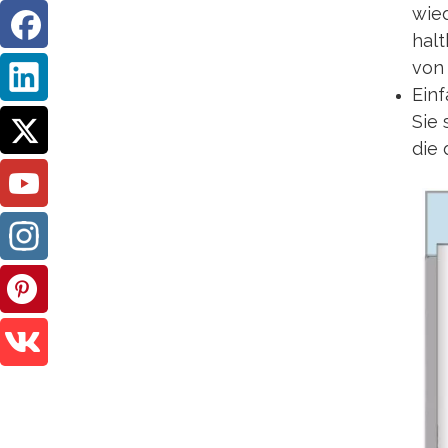
wied
hal
von 
Ein
Sie
die 