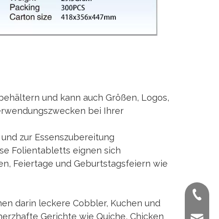
behältern und kann auch Größen, Logos,
erwendungszwecken bei Ihrer
und zur Essenszubereitung
se Folientabletts eignen sich
n, Feiertage und Geburtstagsfeiern wie
+ 86-02
nen darin leckere Cobbler, Kuchen und
erzhafte Gerichte wie Quiche, Chicken