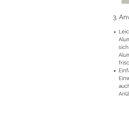
3. A
Leic
Alu
sich
Alum
fris
Ein
Einw
auch
Anl