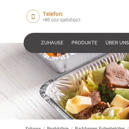
Telefon:
+86 022-59616927.
ZUHAUSE
PRODUKTE
ÜBER UNS
Zuhause
/
Produktliste
/
Backformen-Folienbehälter