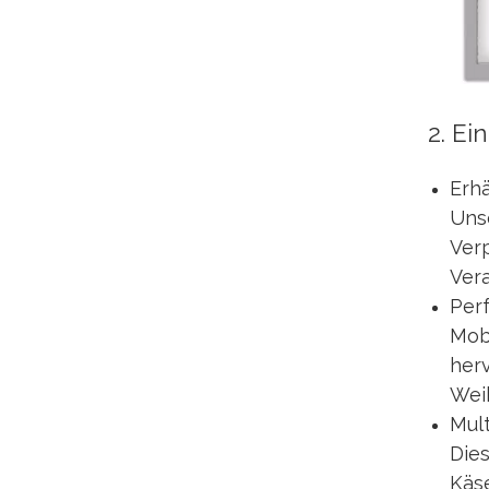
2. Ei
Erhä
Uns
Ver
Ver
Per
Mobi
her
Wei
Mul
Dies
Käs