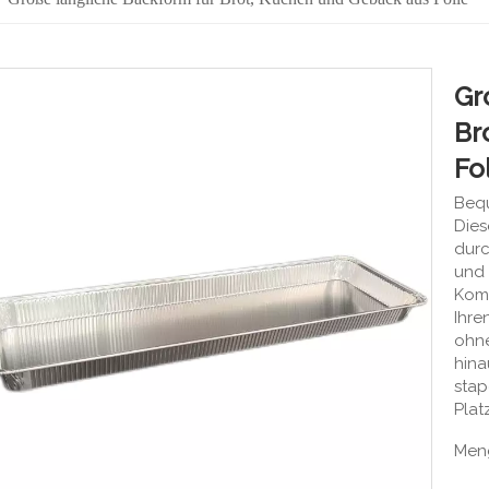
Gr
Br
Fo
Bequ
Dies
durc
und 
Komf
Ihre
ohne
hina
stap
Plat
Men