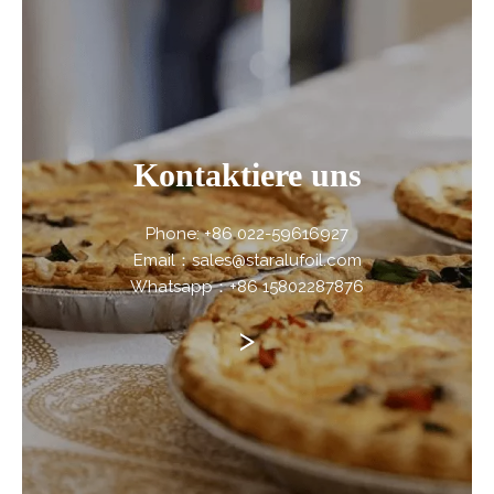
Kontaktiere uns
Phone: +86 022-59616927
Email：sales@staralufoil.com
Whatsapp：+86 15802287876
>