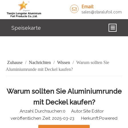
Email:
sales@staralufoil.com
Speisekarte
ZUHAUSE
PRODUKTE
Zuhause
/
Nachrichten
/
Wissen
/
Warum sollten Sie
ÜBER UNS
Aluminiumrunde mit Deckel kaufen?
LÖSUNGEN
Warum sollten Sie Aluminiumrunde
NACHRICHTEN
mit Deckel kaufen?
KONTAKTIERE UNS
Anzahl Durchsuchen:
0
Autor:Site Editor
veröffentlichen Zeit: 2025-03-23 Herkunft:
Powered