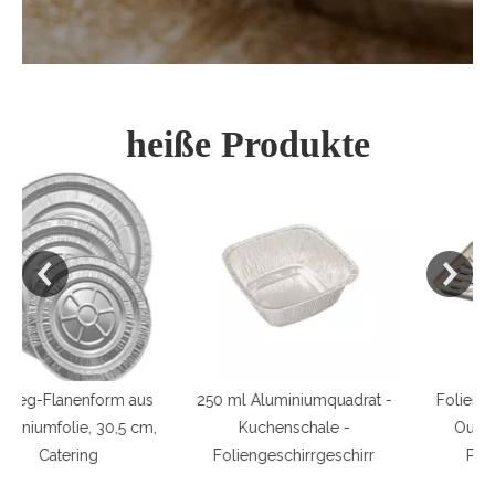
heiße Produkte
250 ml Aluminiumquadrat -
Foliengrillplatte Filteröl
Kuchenschale -
Outdoor Camping
A
Foliengeschirrgeschirr
Picknickpfanne