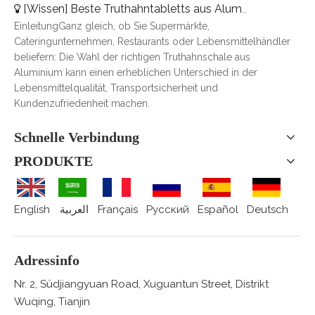
[
Wissen
]
Beste Truthahntabletts aus Aluminium für Catering, Braten und Essenslieferung
EinleitungGanz gleich, ob Sie Supermärkte,
Cateringunternehmen, Restaurants oder Lebensmittelhändler
beliefern: Die Wahl der richtigen Truthahnschale aus
Aluminium kann einen erheblichen Unterschied in der
Lebensmittelqualität, Transportsicherheit und
Kundenzufriedenheit machen.
Schnelle Verbindung
PRODUKTE
English
العربية
Français
Pусский
Español
Deutsch
Adressinfo
Nr. 2, Südjiangyuan Road, Xuguantun Street, Distrikt
Wuqing, Tianjin