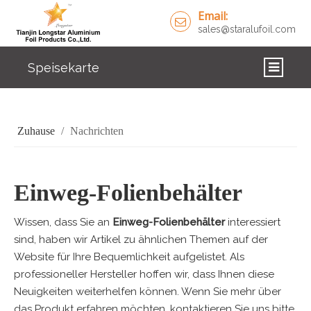
Email:
sales@staralufoil.com
Speisekarte
ZUHAUSE
Zuhause
/
Nachrichten
PRODUKTE
ÜBER UNS
Einweg-Folienbehälter
LÖSUNGEN
Wissen, dass Sie an
Einweg-Folienbehälter
interessiert
NACHRICHTEN
sind, haben wir Artikel zu ähnlichen Themen auf der
Website für Ihre Bequemlichkeit aufgelistet. Als
KONTAKTIERE UNS
professioneller Hersteller hoffen wir, dass Ihnen diese
Neuigkeiten weiterhelfen können. Wenn Sie mehr über
das Produkt erfahren möchten, kontaktieren Sie uns bitte.