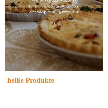
Phone: +86 022-59616927
Email：sales@staralufoil.com
Whatsapp：+86 15802287876
>
heiße Produkte