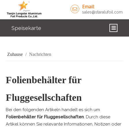
Email:
sales@staralufoil.com
Speisekarte
ZUHAUSE
Zuhause
/
Nachrichten
PRODUKTE
ÜBER UNS
Folienbehälter für
LÖSUNGEN
Fluggesellschaften
NACHRICHTEN
KONTAKTIERE UNS
Bei den folgenden Artikeln handelt es sich um
Folienbehälter für Fluggesellschaften
. Durch diese
Artikel können Sie relevante Informationen, Notizen oder