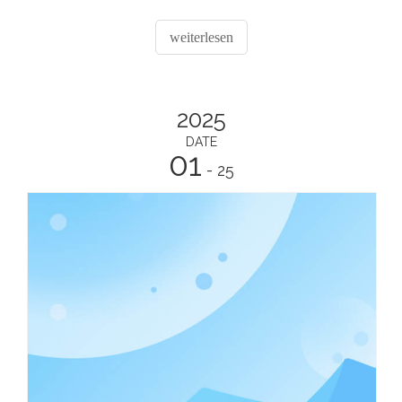
darum geht, den Passagieren ein zufriedenstellendes
Erlebnis zu bieten. Ein Detail, das oft unbemerkt bleibt,
weiterlesen
aber eine entscheidende Rolle spielt, ist die
Verwendung von Folienbehältern der
Fluggesellschaften
2025
DATE
01
- 25