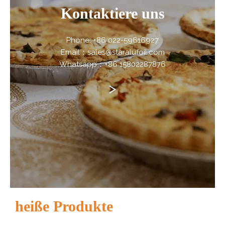
Kontaktiere uns
Phone: +86 022-59616927
Email：sales@staralufoil.com
Whatsapp：+86 15802287876
>
heiße Produkte