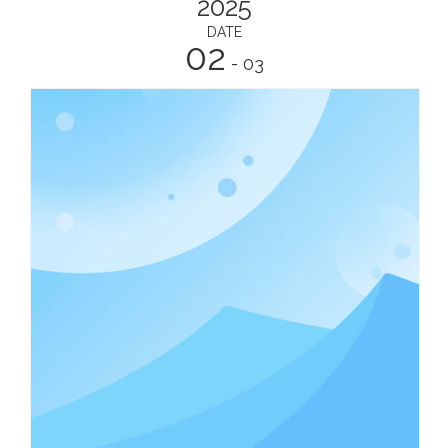
2025
DATE
02
- 03