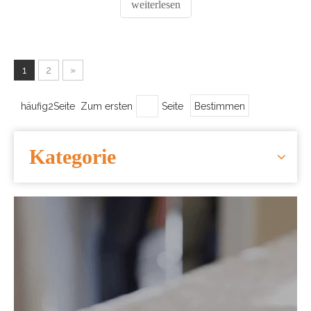
weiterlesen
Service-Sektor der Fluggesellschaften eine
entscheidende Rolle spielt. Diese Folienbehälter sind so
konzipiert, dass sie spe
1
2
»
häufig2Seite Zum ersten
Seite
Bestimmen
Kategorie