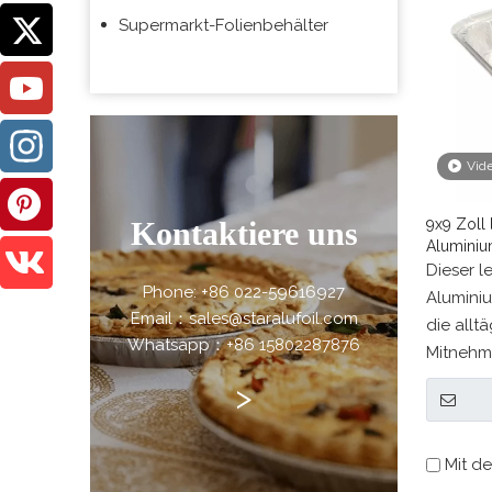
Supermarkt-Folienbehälter
Vid
Kontaktiere uns
9x9 Zoll 
Aluminiu
Küchenw
Dieser l
Phone: +86 022-59616927
Aluminiu
Email：sales@staralufoil.com
die allt
Whatsapp：+86 15802287876
Mitnehm
Lebensmi
>
Lebensmit
Komfort 
gleichze
Mit de