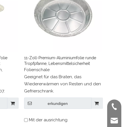
olie
11-Zoll-Premium-Aluminiumfolie runde
t
Tropfpfanne, Lebensmittelsicherheit
n,
Folienschale
Geeignet für das Braten, das
Wiedererwärmen von Resten und den
07.
Gefrierschrank.
erkundigen
+ 86-02
Mit der ausrichtung
sales@st