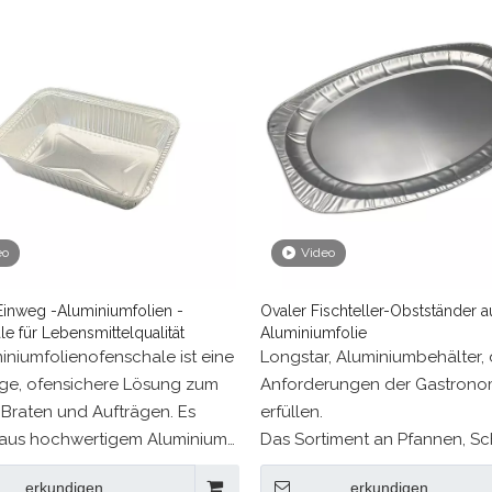
eo
Video
Einweg -Aluminiumfolien -
Ovaler Fischteller-Obstständer a
e für Lebensmittelqualität
Aluminiumfolie
iniumfolienofenschale ist eine
Longstar, Aluminiumbehälter, d
ige, ofensichere Lösung zum
Anforderungen der Gastrono
Braten und Aufträgen. Es
erfüllen.
 aus hochwertigem Aluminium
Das Sortiment an Pfannen, Sc
nsmitteln und bietet eine
und anderen Aluminiumbehäl
erkundigen
erkundigen