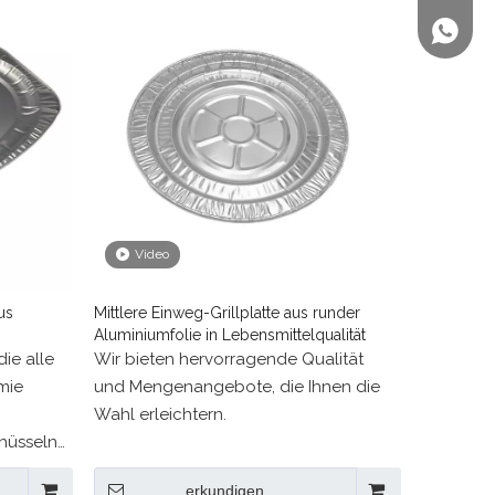
+86 158
Video
us
Mittlere Einweg-Grillplatte aus runder
Aluminiumfolie in Lebensmittelqualität
ie alle
Wir bieten hervorragende Qualität
mie
und Mengenangebote, die Ihnen die
Wahl erleichtern.
hüsseln
tern
erkundigen