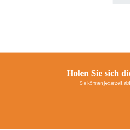
hervorra
stapelba
und biet
chaotfre
kommerzi
Heimnut
Holen Sie sich di
Sie können jederzeit ab