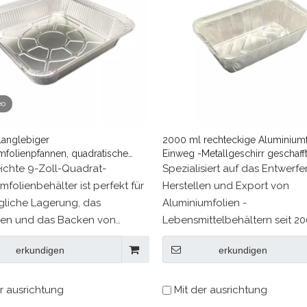
eo
langlebiger
2000 ml rechteckige Aluminiumf
mfolienpfannen, quadratische
Einweg -Metallgeschirr geschaff
are
eichte 9-Zoll-Quadrat-
Spezialisiert auf das Entwerfe
mfolienbehälter ist perfekt für
Herstellen und Export von
ägliche Lagerung, das
Aluminiumfolien -
en und das Backen von
Lebensmittelbehältern seit 20
tteln. Aus Aluminium aus
erkundigen
erkundigen
teln erstellt, bietet es
und Zuverlässigkeit und ist
itig vollständig recycelbar.
r ausrichtung
Mit der ausrichtung