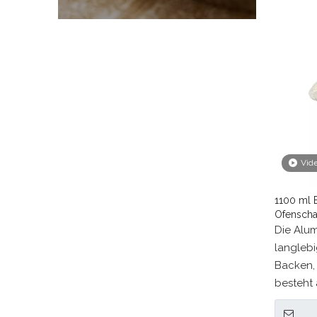
Vid
1100 ml 
Ofenschal
Die Alum
langleb
Backen, 
besteht
von Lebe