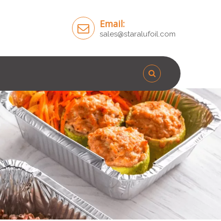
Email:
sales@staralufoil.com