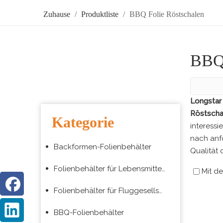
Zuhause
/
Produktliste
/
BBQ Folie Röstschalen
BBQ 
Longstar 
Röstscha
Kategorie
interessi
nach anfo
Backformen-Folienbehälter
Qualität 
Folienbehälter für Lebensmittelverpackungen zum Mitnehmen
Mit de
Folienbehälter für Fluggesellschaften
BBQ-Folienbehälter