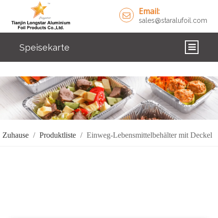
Email:
sales@staralufoil.com
Speisekarte
ZUHAUSE
PRODUKTE
ÜBER UNS
Zuhause
/
Produktliste
/
Einweg-Lebensmittelbehälter mit Deckel
LÖSUNGEN
NACHRICHTEN
KONTAKTIERE UNS