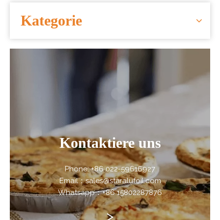
Kategorie
Kontaktiere uns
Phone: +86 022-59616927
Email：sales@staralufoil.com
Whatsapp：+86 15802287876
>