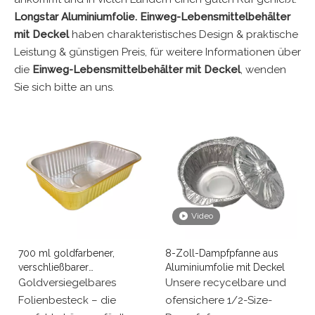
Longstar Aluminiumfolie.
Einweg-Lebensmittelbehälter
mit Deckel
haben charakteristisches Design & praktische
Leistung & günstigen Preis, für weitere Informationen über
die
Einweg-Lebensmittelbehälter mit Deckel
, wenden
Sie sich bitte an uns.
Video
700 ml goldfarbener,
8-Zoll-Dampfpfanne aus
verschließbarer
Aluminiumfolie mit Deckel
Besteckbehälter zum
Goldversiegelbares
Unsere recycelbare und
Mitnehmen
Folienbesteck – die
ofensichere 1/2-Size-