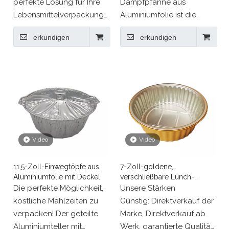
perfekte Lösung für Ihre
Dampfpfanne aus
Lebensmittelverpackungsbedürfnisse!
Aluminiumfolie ist die
Mit seinem verdickten,
perfekte Wahl für Ihre
erkundigen
erkundigen
versiegelten Behälter und
nächste Party oder
dem Geschirr aus
Catering-Veranstaltung!
goldener Aluminiumfolie
sorgt dieses Produkt
dafür, dass Ihre
Lebensmittel während
des Transports frisch und
sicher bleiben.
Video
Video
11,5-Zoll-Einwegtöpfe aus
7-Zoll-goldene,
Aluminiumfolie mit Deckel
verschließbare Lunch-
Pfanne zum Mitnehmen,
Die perfekte Möglichkeit,
Unsere Stärken
versiegelter Folienteller
köstliche Mahlzeiten zu
Günstig: Direktverkauf der
verpacken! Der geteilte
Marke, Direktverkauf ab
Aluminiumteller mit
Werk, garantierte Qualität