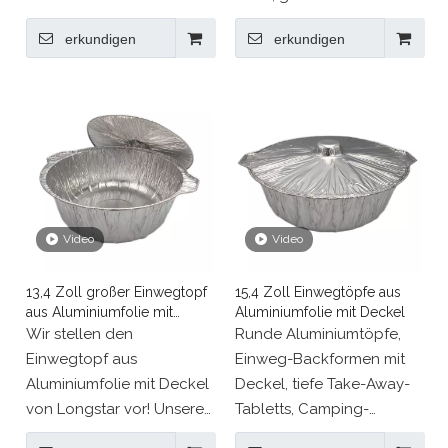
Deckel ermöglicht die
und Preis.
erkundigen
erkundigen
einfache Entnahme von
Wunderschön:
Hauptgerichten, Beilagen
Professioneller Designer-
oder Desserts während
Einzelservice.
der Reise, ohne dass die
Hohe Qualität:
Gefahr einer
Gesundheits- und
Verwechslung oder
Umweltschutz in
Verschüttung besteht.
Lebensmittelqualität.
Aufmerksamer Service:
Video
Video
Strenge Verpackung.
After-Sales-Verfolgung.
13,4 Zoll großer Einwegtopf
15,4 Zoll Einwegtöpfe aus
aus Aluminiumfolie mit
Aluminiumfolie mit Deckel
Deckel
Wir stellen den
Runde Aluminiumtöpfe,
Einwegtopf aus
Einweg-Backformen mit
Aluminiumfolie mit Deckel
Deckel, tiefe Take-Away-
von Longstar vor! Unsere
Tabletts, Camping-
ursprüngliche Fabrik
Lebensmittelbehälter zum