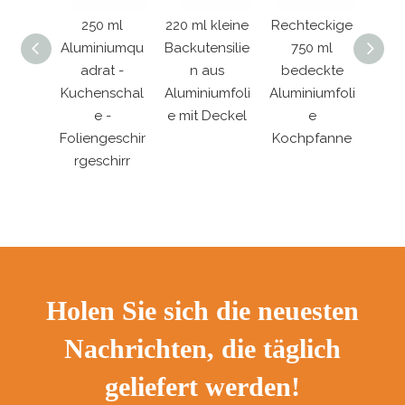
unde
250 ml
220 ml kleine
Rechteckige
180 m
eg-
Aluminiumqu
Backutensilie
750 ml
Alumi
hüsse
adrat -
n aus
bedeckte
ens
s
Kuchenschal
Aluminiumfoli
Aluminiumfoli
zum 
mfoli
e -
e mit Deckel
e
un
Foliengeschir
Kochpfanne
Mit
rgeschirr
Holen Sie sich die neuesten
Nachrichten, die täglich
geliefert werden!