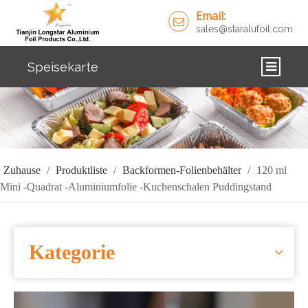
Email:
sales@staralufoil.com
Speisekarte
ZUHAUSE
PRODUKTE
ÜBER UNS
Zuhause
/
Produktliste
/
Backformen-Folienbehälter
/
120 ml
Mini -Quadrat -Aluminiumfolie -Kuchenschalen Puddingstand
LÖSUNGEN
NACHRICHTEN
Kategorie
KONTAKTIERE UNS