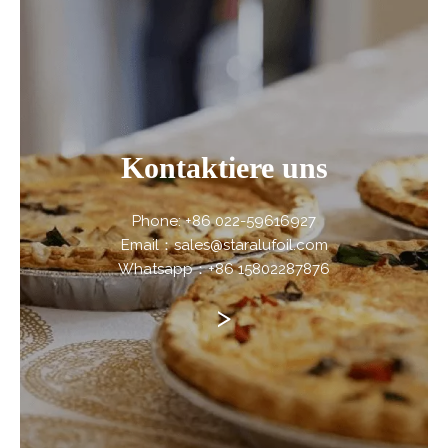
Kontaktiere uns
Phone: +86 022-59616927
Email：sales@staralufoil.com
Whatsapp：+86 15802287876
>