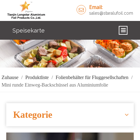
Email:
sales@staralufoil.com
Speisekarte
ZUHAUSE
PRODUKTE
ÜBER UNS
Zuhause
/
Produktliste
/
Folienbehälter für Fluggesellschaften
/
Mini runde Einweg-Backschüssel aus Aluminiumfolie
LÖSUNGEN
NACHRICHTEN
Kategorie
KONTAKTIERE UNS