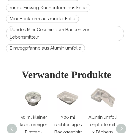
runde Einweg-Kuchenform aus Folie
Mini-Backform aus runder Folie
Rundes Mini-Geschirr zum Backen von
Lebensmitteln
Einwegpfanne aus Aluminiumfolie
Verwandte Produkte
 kleiner
300 ml
Aluminiumfoli
Rechteckige
förmiger
rechteckiges
enplatte mit
Einwegpfann
re
nweg-
Backgeschirr
3 Fächern
e aus
Alu