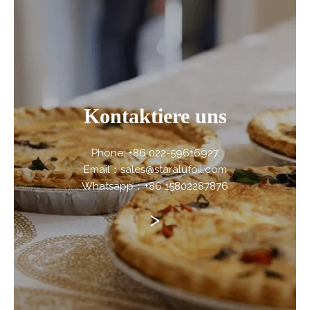
Kontaktiere uns
Phone: +86 022-59616927
Email：sales@staralufoil.com
Whatsapp：+86 15802287876
>