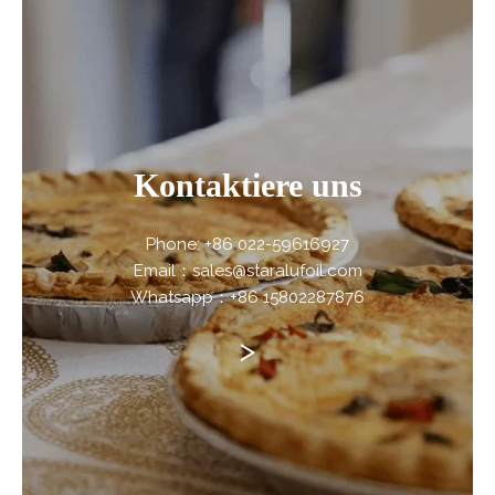
Kontaktiere uns
Phone: +86 022-59616927
Email：sales@staralufoil.com
Whatsapp：+86 15802287876
>