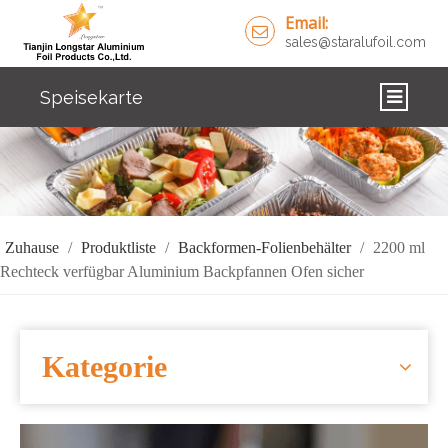
Email:
sales@staralufoil.com
Speisekarte
ZUHAUSE
PRODUKTE
ÜBER UNS
Zuhause
/
Produktliste
/
Backformen-Folienbehälter
/
2200 ml
Rechteck verfügbar Aluminium Backpfannen Ofen sicher
LÖSUNGEN
NACHRICHTEN
Kategorie
KONTAKTIERE UNS