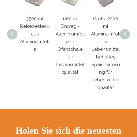
l extra
3500 ml
1100 ml
Große 2200
oße
Reisebesteck
Einweg -
ml
rec
gerich
aus
Aluminiumfoli
Aluminiumfoli
Alum
 Folie
Aluminiumfoli
en -
e
e Gr
eckel
e
Ofenschale
Lebensmittel
für
behälter,
Bac
Lebensmittel
Speicherlösu
qualität
ng für
Lebensmittel
qualität
Holen Sie sich die neuesten