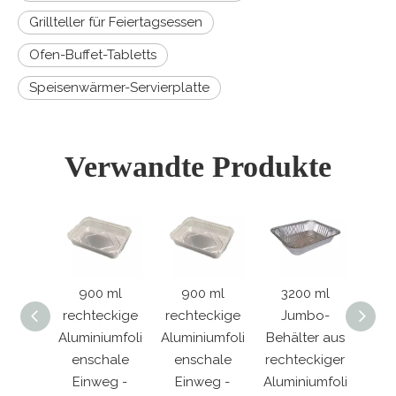
Grillteller für Feiertagsessen
Ofen-Buffet-Tabletts
Speisenwärmer-Servierplatte
Verwandte Produkte
 ml
900 ml
900 ml
3200 ml
3
eckige
rechteckige
rechteckige
Jumbo-
J
iumfoli
Aluminiumfoli
Aluminiumfoli
Behälter aus
Behä
hale
enschale
enschale
rechteckiger
rech
eg -
Einweg -
Einweg -
Aluminiumfoli
Alum