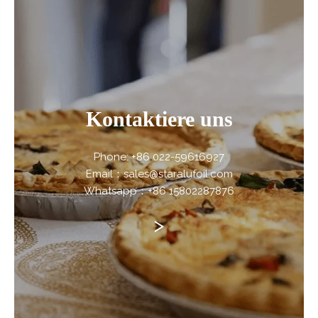
Kontaktiere uns
Phone: +86 022-59616927
Email：sales@staralufoil.com
Whatsapp：+86 15802287876
>