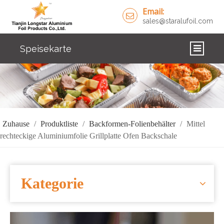
Email:
sales@staralufoil.com
Speisekarte
ZUHAUSE
PRODUKTE
ÜBER UNS
Zuhause
/
Produktliste
/
Backformen-Folienbehälter
/
Mittel
rechteckige Aluminiumfolie Grillplatte Ofen Backschale
LÖSUNGEN
NACHRICHTEN
Kategorie
KONTAKTIERE UNS