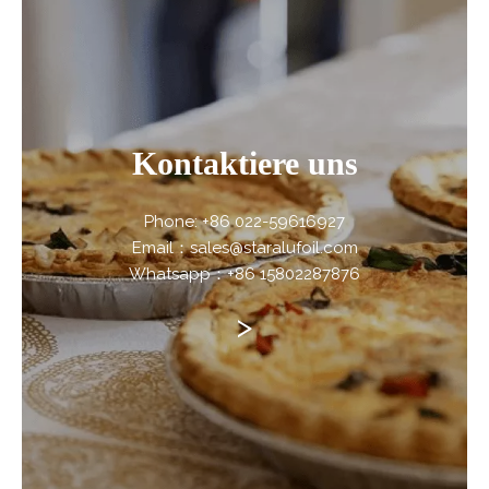
Kontaktiere uns
Phone: +86 022-59616927
Email：sales@staralufoil.com
Whatsapp：+86 15802287876
>