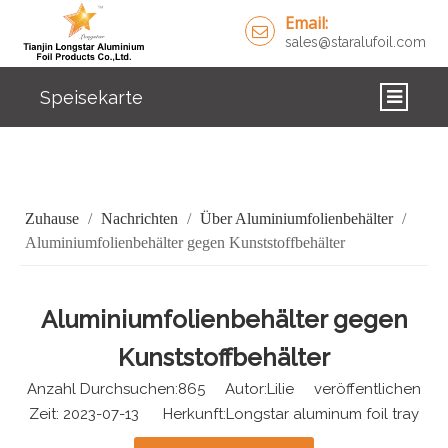
Email:
sales@staralufoil.com
Speisekarte
ZUHAUSE
PRODUKTE
Zuhause
/
Nachrichten
/
Über Aluminiumfolienbehälter
/
ÜBER UNS
Aluminiumfolienbehälter gegen Kunststoffbehälter
LÖSUNGEN
Aluminiumfolienbehälter gegen
NACHRICHTEN
Kunststoffbehälter
KONTAKTIERE UNS
Anzahl Durchsuchen:
865
Autor:Lilie veröffentlichen
Zeit: 2023-07-13 Herkunft:
Longstar aluminum foil tray