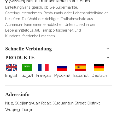
[
Wissen
]
Beste Truthahntabletts aus Aluminium für Catering, Braten und Essenslieferung
EinleitungGanz gleich, ob Sie Supermärkte,
Cateringunternehmen, Restaurants oder Lebensmittelhändler
beliefern: Die Wahl der richtigen Truthahnschale aus
Aluminium kann einen erheblichen Unterschied in der
Lebensmittelqualität, Transportsicherheit und
Kundenzufriedenheit machen.
Schnelle Verbindung
PRODUKTE
English
العربية
Français
Pусский
Español
Deutsch
Adressinfo
Nr. 2, Südjiangyuan Road, Xuguantun Street, Distrikt
Wuqing, Tianjin