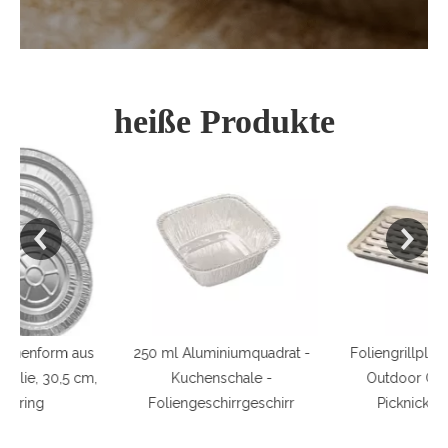
heiße Produkte
250 ml Aluminiumquadrat -
Foliengrillplatte Filteröl
Kuchenschale -
Outdoor Camping
A
Foliengeschirrgeschirr
Picknickpfanne