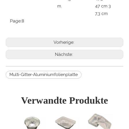
m.
47 cm 3
7,3 cm
Page:
8
Vorherige:
Nächste:
Multi-Gitter-Aluminiumfolienplatte
Verwandte Produkte