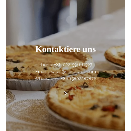
Kontaktiere uns
Phone: +86 022-59616927
Email：sales@staralufoil.com
Whatsapp：+86 15802287876
>