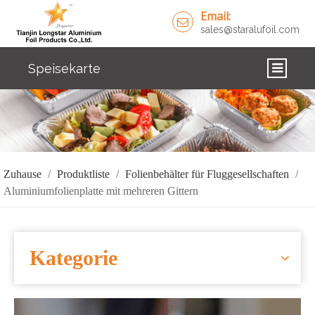
Email:
sales@staralufoil.com
Speisekarte
ZUHAUSE
PRODUKTE
ÜBER UNS
Zuhause
/
Produktliste
/
Folienbehälter für Fluggesellschaften
/
Aluminiumfolienplatte mit mehreren Gittern
LÖSUNGEN
NACHRICHTEN
Kategorie
KONTAKTIERE UNS