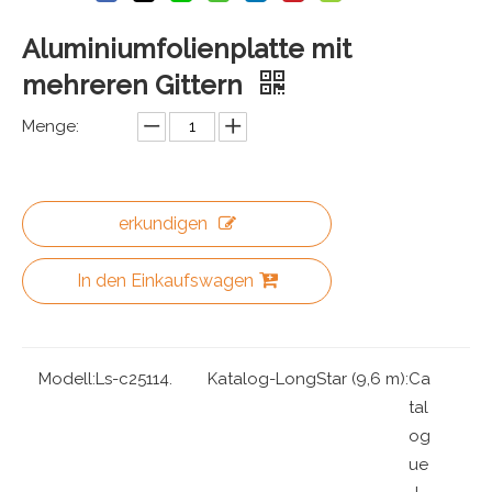
Aluminiumfolienplatte mit
mehreren Gittern
Menge:
erkundigen
In den Einkaufswagen
Modell:
Ls-c25114.
Katalog-LongStar (9,6 m):
Ca
tal
og
ue