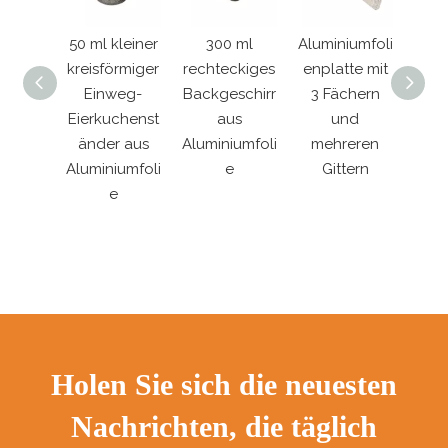
weg-
50 ml kleiner
300 ml
Aluminiumfoli
Rec
mittel
kreisförmiger
rechteckiges
enplatte mit
Ein
er aus
Einweg-
Backgeschirr
3 Fächern
iumfoli
Eierkuchenst
aus
und
Alum
zum
änder aus
Aluminiumfoli
mehreren
e
ehmen
Aluminiumfoli
e
Gittern
F
e
Holen Sie sich die neuesten
Nachrichten, die täglich