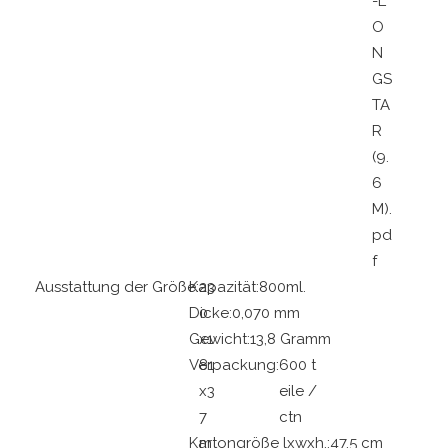
-L
O
N
GS
TA
R
(9.
6
M).
pd
f
Ausstattung der Größe:
Kapazität:
23
800ml.
Dicke:
0
0,070 mm
Gewicht:
x1
13,8 Gramm
Verpackung:
81
600 t
x3
eile /
7
ctn
Kartongröße lxwxh.:
m
47,5 cm