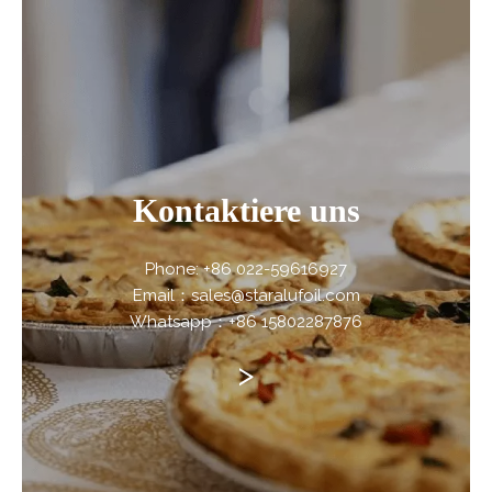
Kontaktiere uns
Phone: +86 022-59616927
Email：sales@staralufoil.com
Whatsapp：+86 15802287876
>