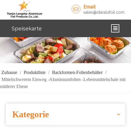
Email:
sales@staralufoil.com
Speisekarte
ZUHAUSE
PRODUKTE
ÜBER UNS
Zuhause
/
Produktliste
/
Backformen-Folienbehälter
/
Mittelschwerem Einweg -Aluminiumfolien -Lebensmittelschale mit
LÖSUNGEN
mittlerer Ebene
NACHRICHTEN
KONTAKTIERE UNS
Kategorie