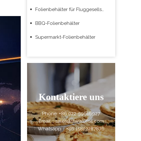
Folienbehälter für Fluggesellschaften
BBQ-Folienbehälter
Supermarkt-Folienbehälter
Kontaktiere uns
Phone: +86 022-59616927
Email：sales@staralufoil.com
Whatsapp：+86 15802287876