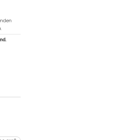
unden
.
nd.