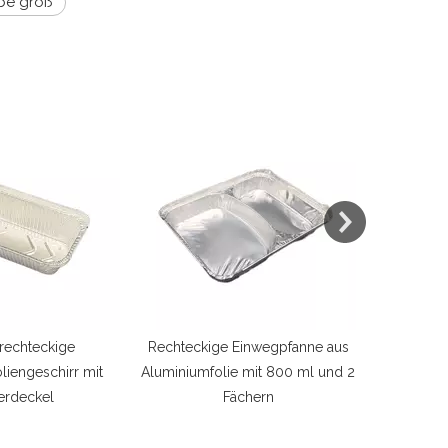
ibe groß
Einwegpfanne aus
Mittel rechteckige Aluminiumfolie
Aluminiu
e mit 800 ml und 2
Grillplatte Ofen Backschale
Streif
ächern