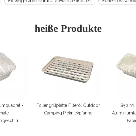
Einweg-Aluminiumfolie-Mahlzeitkasten
Folienröstsche
heiße Produkte
Filteröl Outdoor
850 ml rechteckige
Rechteckige 
nickpfanne
Aluminiumfoliengeschirr mit
Aluminiumfoli
Papierdeckel
F