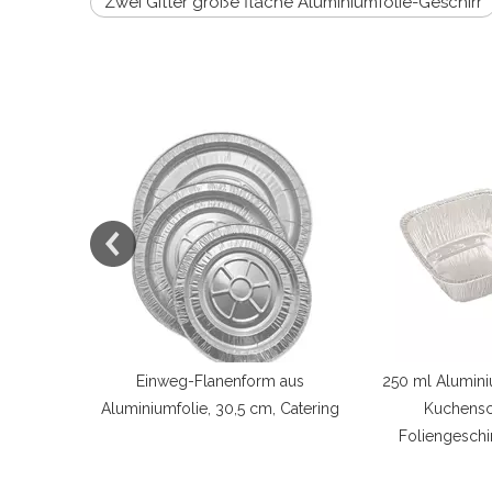
Zwei Gitter große flache Aluminiumfolie-Geschirr
rm aus
250 ml Aluminiumquadrat -
Foliengrillplatte 
cm, Catering
Kuchenschale -
Camping Pick
Foliengeschirrgeschirr