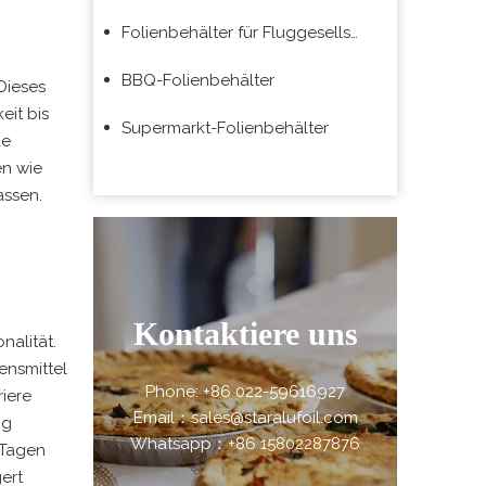
Folienbehälter für Fluggesellschaften
BBQ-Folienbehälter
Dieses
eit bis
Supermarkt-Folienbehälter
de
en wie
assen.
Kontaktiere uns
nalität.
ensmittel
Phone: +86 022-59616927
iere
Email：sales@staralufoil.com
ng
Whatsapp：+86 15802287876
 Tagen
ert