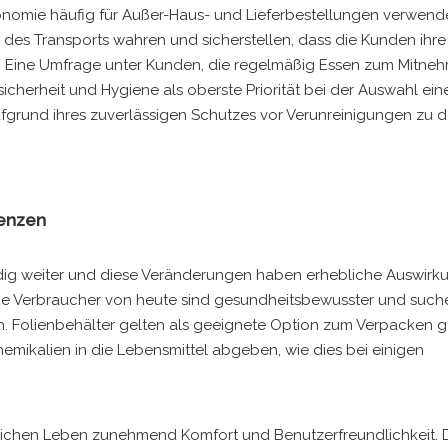
onomie häufig für Außer-Haus- und Lieferbestellungen verwende
 des Transports wahren und sicherstellen, dass die Kunden ihre
n. Eine Umfrage unter Kunden, die regelmäßig Essen zum Mitne
icherheit und Hygiene als oberste Priorität bei der Auswahl ein
grund ihres zuverlässigen Schutzes vor Verunreinigungen zu 
renzen
ndig weiter und diese Veränderungen haben erhebliche Auswirk
ie Verbraucher von heute sind gesundheitsbewusster und suc
n. Folienbehälter gelten als geeignete Option zum Verpacken 
emikalien in die Lebensmittel abgeben, wie dies bei einigen
glichen Leben zunehmend Komfort und Benutzerfreundlichkeit. 