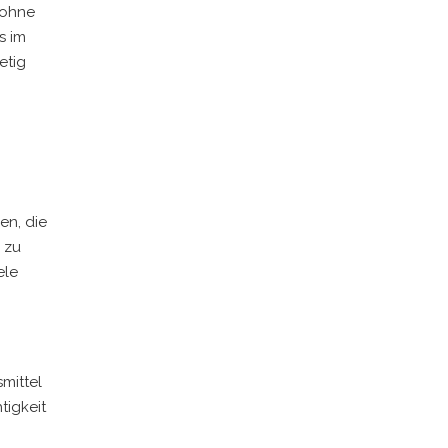
 ohne
s im
etig
en, die
 zu
ele
smittel
tigkeit