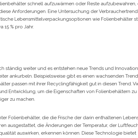
Folienbehälter schnell aufzuwärmen oder Reste aufzubewahren,
 diese Anforderungen. Eine Untersuchung der Verbrauchertrend
aktische Lebensmittelverpackungsoptionen wie Folienbehälter st
 15 % pro Jahr.
ch ständig weiter und es entstehen neue Trends und Innovation
ter ankurbeln. Beispielsweise gibt es einen wachsenden Trend
er passen mit ihrer Recyclingfähigkeit gut in diesen Trend. Vi
 und Entwicklung, um die Eigenschaften von Folienbehältern zu
diger zu machen.
nter Folienbehälter, die die Frische der darin enthaltenen Leben
en ausgestattet, die Änderungen der Temperatur, der Luftfeuch
lqualität auswirken, erkennen können. Diese Technologie bietet