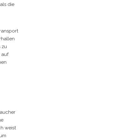
als die
ransport
rhallen
 zu
 auf
nen
raucher
ge
ch weist
ium