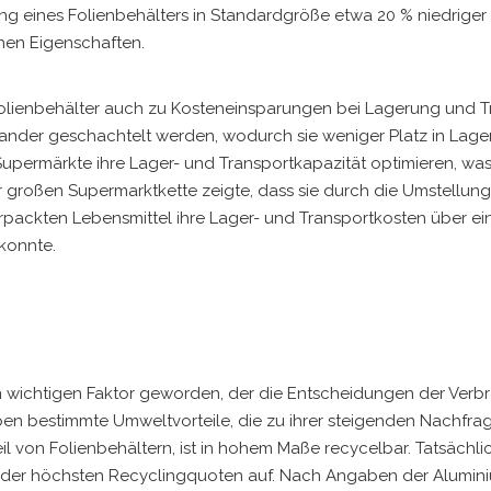
ng eines Folienbehälters in Standardgröße etwa 20 % niedriger 
chen Eigenschaften.
olienbehälter auch zu Kosteneinsparungen bei Lagerung und T
nander geschachtelt werden, wodurch sie weniger Platz in Lage
ermärkte ihre Lager- und Transportkapazität optimieren, was
ner großen Supermarktkette zeigte, dass sie durch die Umstellung
verpackten Lebensmittel ihre Lager- und Transportkosten über ei
konnte.
m wichtigen Faktor geworden, der die Entscheidungen der Verb
ben bestimmte Umweltvorteile, die zu ihrer steigenden Nachfra
 von Folienbehältern, ist in hohem Maße recycelbar. Tatsächli
e der höchsten Recyclingquoten auf. Nach Angaben der Alumin