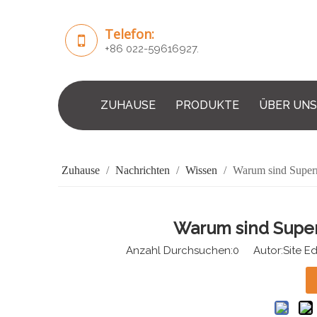
Telefon:
+86 022-59616927.
ZUHAUSE
PRODUKTE
ÜBER UNS
Zuhause
/
Nachrichten
/
Wissen
/
Warum sind Superm
Warum sind Super
Anzahl Durchsuchen:
0
Autor:Site Edi