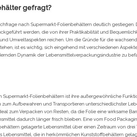
hälter gefragt?
achfrage nach Supermarkt-Folienbehältern deutlich gestiegen. 
kgeführt werden, die von ihrer Praktikabilität und Bequemlichk
n und Umweltaspekten reichen. Um die Gründe für die wachsen
tehen, ist es wichtig, sich eingehend mit verschiedenen Aspekt
 ändernden Dynamik der Lebensmittelverpackungsindustrie zu bef
 Supermarkt-Folienbehältern ist ihre außergewöhnliche Funktio
en zum Aufbewahren und Transportieren unterschiedlichster Leb
deal zum Verpacken von Resten, da die Folie eine wirksame Barr
nsmittel dadurch länger frisch bleiben. Eine vom Food Packagi
enbehältern gelagerte Lebensmittel über einen Zeitraum von drei
s Lebensmittel, die in herkömmlichen Kunststoffbehältern gelag