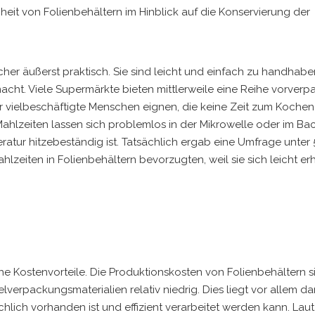
eit von Folienbehältern im Hinblick auf die Konservierung der
her äußerst praktisch. Sie sind leicht und einfach zu handhabe
acht. Viele Supermärkte bieten mittlerweile eine Reihe vorverp
für vielbeschäftigte Menschen eignen, die keine Zeit zum Kochen
Mahlzeiten lassen sich problemlos in der Mikrowelle oder im Ba
eratur hitzebeständig ist. Tatsächlich ergab eine Umfrage unter
zeiten in Folienbehältern bevorzugten, weil sie sich leicht er
he Kostenvorteile. Die Produktionskosten von Folienbehältern s
verpackungsmaterialien relativ niedrig. Dies liegt vor allem da
chlich vorhanden ist und effizient verarbeitet werden kann. Laut