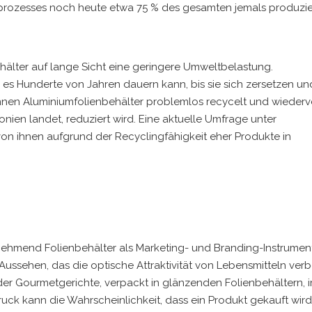
gprozesses noch heute etwa 75 % des gesamten jemals produzie
hälter auf lange Sicht eine geringere Umweltbelastung.
 es Hunderte von Jahren dauern kann, bis sie sich zersetzen u
önnen Aluminiumfolienbehälter problemlos recycelt und wieder
ien landet, reduziert wird. Eine aktuelle Umfrage unter
n ihnen aufgrund der Recyclingfähigkeit eher Produkte in
ehmend Folienbehälter als Marketing- und Branding-Instrument
ussehen, das die optische Attraktivität von Lebensmitteln ver
der Gourmetgerichte, verpackt in glänzenden Folienbehältern, 
ruck kann die Wahrscheinlichkeit, dass ein Produkt gekauft wird