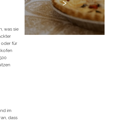
>
n, was sie
ackter
 oder für
ckofen
 500
hitzen
ind im
ran, dass