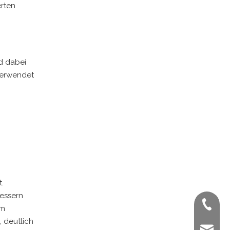
rten
nd dabei
verwendet
.
bessern
+ 86-02
im
, deutlich