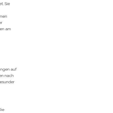
t. Sie
hmen
er
den am
ungen auf
hen nach
gesunder
Die