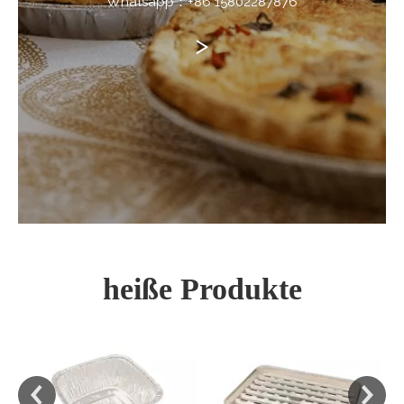
Whatsapp：+86 15802287876
>
heiße Produkte