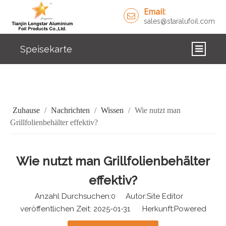
Email:
sales@staralufoil.com
Speisekarte
ZUHAUSE
PRODUKTE
Zuhause
/
Nachrichten
/
Wissen
/
Wie nutzt man
ÜBER UNS
Grillfolienbehälter effektiv?
LÖSUNGEN
Wie nutzt man Grillfolienbehälter
NACHRICHTEN
effektiv?
KONTAKTIERE UNS
Anzahl Durchsuchen:
0
Autor:Site Editor
veröffentlichen Zeit: 2025-01-31 Herkunft:
Powered