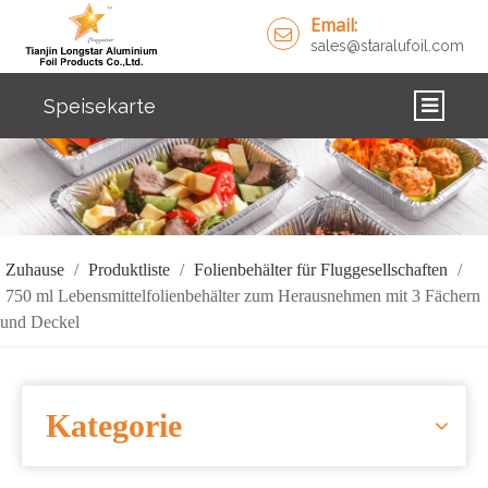
Email:
sales@staralufoil.com
Speisekarte
ZUHAUSE
PRODUKTE
ÜBER UNS
Zuhause
/
Produktliste
/
Folienbehälter für Fluggesellschaften
/
750 ml Lebensmittelfolienbehälter zum Herausnehmen mit 3 Fächern
LÖSUNGEN
und Deckel
NACHRICHTEN
KONTAKTIERE UNS
Kategorie