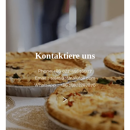
Kontaktiere uns
Phone: +86 022-59616927
Email：sales@staralufoil.com
Whatsapp：+86 15802287876
>