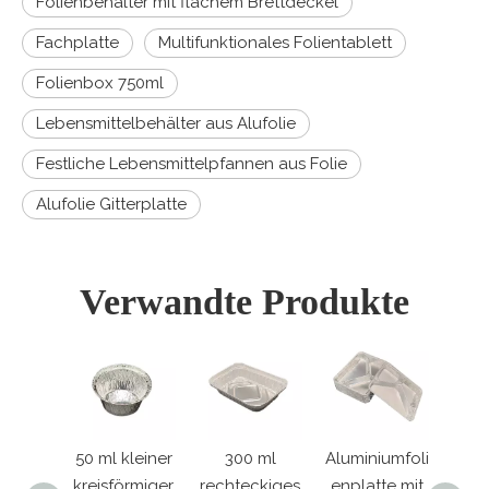
Folienbehälter mit flachem Brettdeckel
Fachplatte
Multifunktionales Folientablett
Folienbox 750ml
Lebensmittelbehälter aus Alufolie
Festliche Lebensmittelpfannen aus Folie
Alufolie Gitterplatte
Verwandte Produkte
kleiner
300 ml
Aluminiumfoli
Rechteckige
2
örmiger
rechteckiges
enplatte mit
Einwegpfann
rec