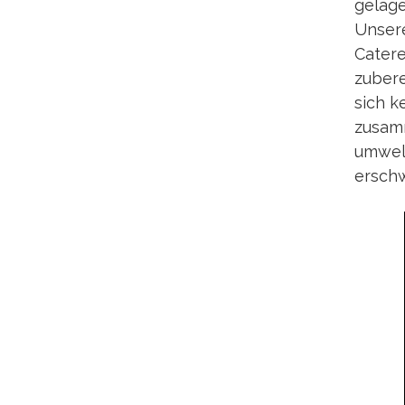
gelage
Unsere
Catere
zuber
sich k
zusamm
umwelt
erschw