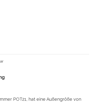
ar
ng
nummer POT21, hat eine Außengröße von
l.