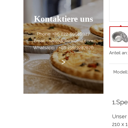
Kontaktiere uns
Phone: +86 022-59616927
Email：sales@staralufoil.com
Whatsapp：+86 15802287876
Anteil an:
>
Modell
1.Spe
Unser 
210 x