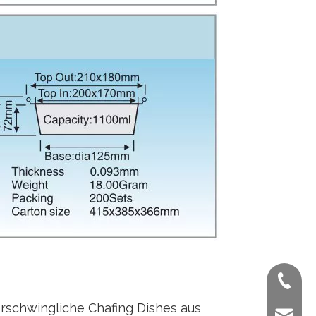
+ 86-02
rschwingliche Chafing Dishes aus