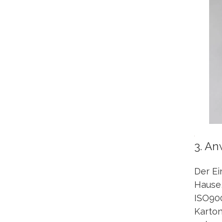
3. A
Der Ei
Hause,
ISO900
Karton