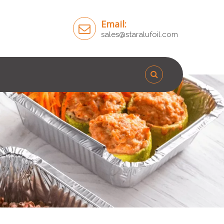
Email:
sales@staralufoil.com