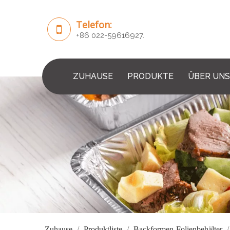
Telefon:
+86 022-59616927.
ZUHAUSE
PRODUKTE
ÜBER UNS
Zuhause
/
Produktliste
/
Backformen-Folienbehälter