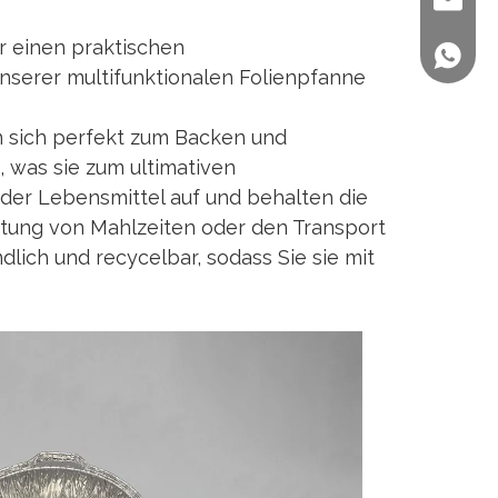
sales@st
ur einen praktischen
+86 158
nserer multifunktionalen Folienpfanne
n sich perfekt zum Backen und
 was sie zum ultimativen
der Lebensmittel auf und behalten die
eitung von Mahlzeiten oder den Transport
lich und recycelbar, sodass Sie sie mit