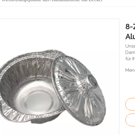
8-
Al
Unse
Damp
für 
Men