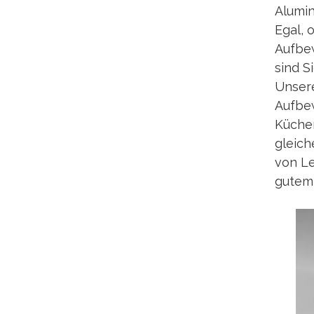
Alumin
Egal, 
Aufbew
sind S
Unsere
Aufbew
Küchen
gleich
von Le
gutem